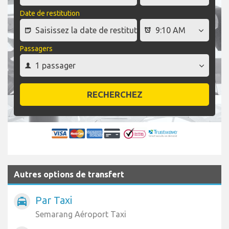
Date de restitution
Passagers
RECHERCHEZ
Autres options de transfert
Par Taxi
local_taxi
Semarang Aéroport Taxi