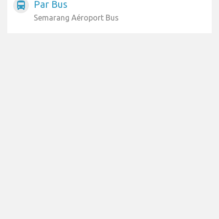
Par Bus
directions_bus
Semarang Aéroport Bus