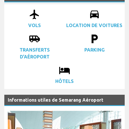
airplanemode_active
drive_eta
VOLS
LOCATION DE VOITURES
airport_shuttle
local_parking
TRANSFERTS
PARKING
D'AÉROPORT
local_hotel
HÔTELS
Informations utiles de Semarang Aéroport