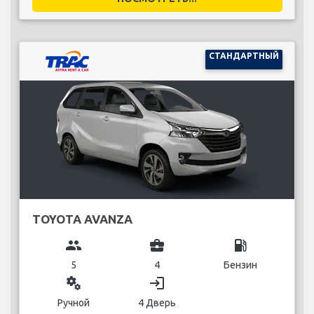
СТАНДАРТНЫЙ
TOYOTA AVANZA
group
business_center
local_gas_station
5
4
Бензин
miscellaneous_services
login
Ручной
4 Дверь