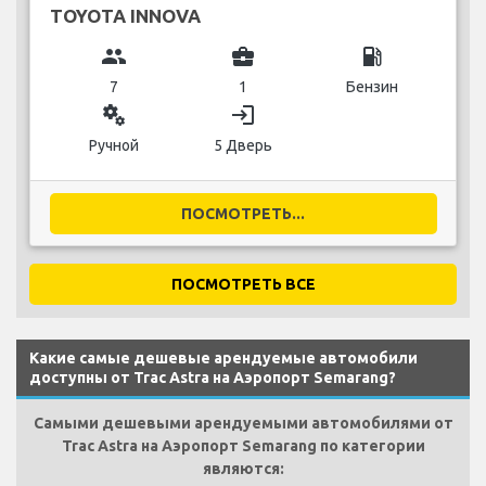
TOYOTA INNOVA
group
business_center
local_gas_station
7
1
Бензин
miscellaneous_services
login
Ручной
5 Дверь
ПОСМОТРЕТЬ...
ПОСМОТРЕТЬ ВСЕ
Какие самые дешевые арендуемые автомобили
доступны от Trac Astra на Аэропорт Semarang?
Самыми дешевыми арендуемыми автомобилями от
Trac Astra на Аэропорт Semarang по категории
являются: