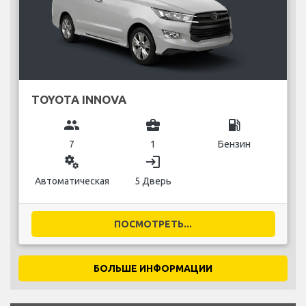
TOYOTA INNOVA
group
business_center
local_gas_station
7
1
Бензин
miscellaneous_services
login
Автоматическая
5 Дверь
ПОСМОТРЕТЬ...
БОЛЬШЕ ИНФОРМАЦИИ