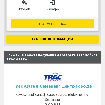
miscellaneous_services
login
Ручной
5 Дверь
ПОСМОТРЕТЬ...
БОЛЬШЕ ИНФОРМАЦИИ
Ближайшие места получения и возврата автомобиля
TRAC ASTRA
Trac Astra в Семаранг Центр Города
Kawasan Ind. Candi,jl. Gatot Subroto Blok F No. 1 A ,
Semarang
2,00 KM