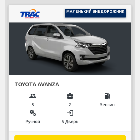
МАЛЕНЬКИЙ ВНЕДОРОЖНИК
TOYOTA AVANZA
group
business_center
local_gas_station
5
2
Бензин
miscellaneous_services
login
Ручной
5 Дверь