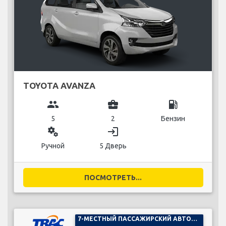
TOYOTA AVANZA
group
business_center
local_gas_station
5
2
Бензин
miscellaneous_services
login
Ручной
5 Дверь
ПОСМОТРЕТЬ...
7-МЕСТНЫЙ ПАССАЖИРСКИЙ АВТОМОБИЛЬ