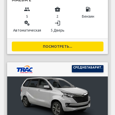
group
business_center
local_gas_station
5
2
Бензин
miscellaneous_services
login
Автоматическая
5 Дверь
ПОСМОТРЕТЬ...
СРЕДНЕГАБАРИТ.