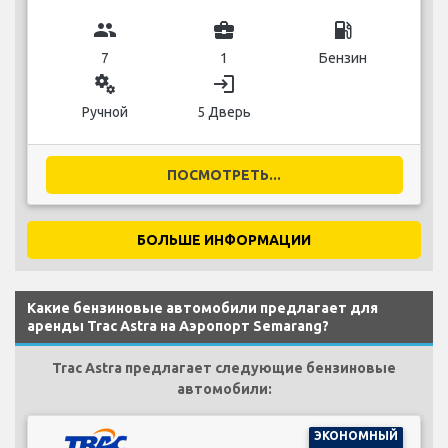
group
business_center
local_gas_station
7
1
Бензин
miscellaneous_services
login
Ручной
5 Дверь
ПОСМОТРЕТЬ...
БОЛЬШЕ ИНФОРМАЦИИ
Какие бензиновые автомобили предлагает для
аренды Trac Astra на Аэропорт Semarang?
Trac Astra предлагает следующие бензиновые
автомобили:
ЭКОНОМНЫЙ