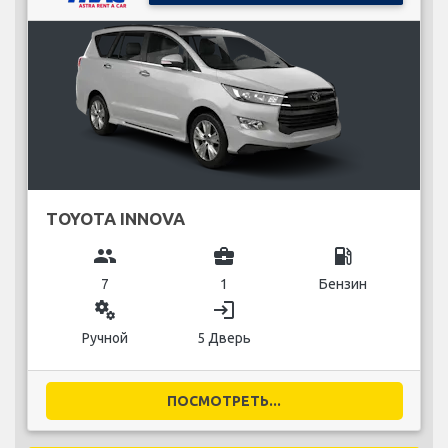
TOYOTA INNOVA
group
business_center
local_gas_station
7
1
Бензин
miscellaneous_services
login
Ручной
5 Дверь
ПОСМОТРЕТЬ...