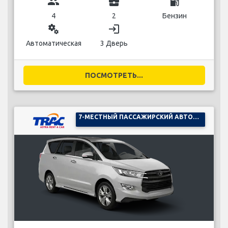
group
business_center
local_gas_station
4
2
Бензин
miscellaneous_services
login
Автоматическая
3 Дверь
ПОСМОТРЕТЬ...
7-МЕСТНЫЙ ПАССАЖИРСКИЙ АВТОМОБИЛЬ