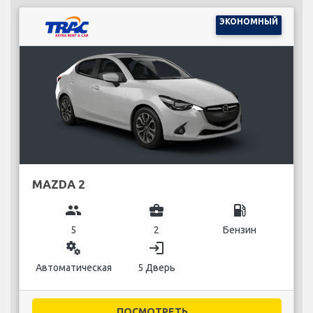
ЭКОНОМНЫЙ
MAZDA 2
group
business_center
local_gas_station
5
2
Бензин
miscellaneous_services
login
Автоматическая
5 Дверь
ПОСМОТРЕТЬ...