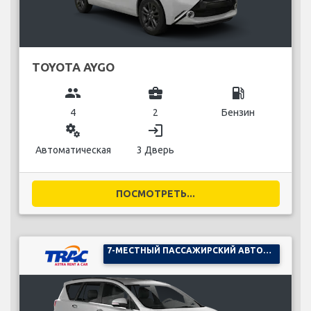
TOYOTA AYGO
group
business_center
local_gas_station
4
2
Бензин
miscellaneous_services
login
Автоматическая
3 Дверь
ПОСМОТРЕТЬ...
7-МЕСТНЫЙ ПАССАЖИРСКИЙ АВТОМОБИЛЬ