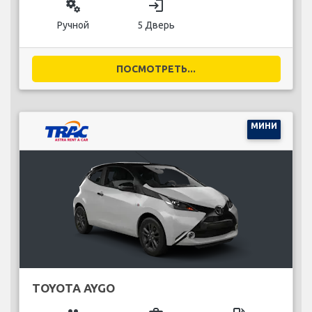
miscellaneous_services
login
Ручной
5 Дверь
ПОСМОТРЕТЬ...
МИНИ
TOYOTA AYGO