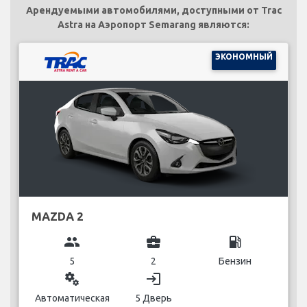
Арендуемыми автомобилями, доступными от Trac
Astra на Аэропорт Semarang являются:
ЭКОНОМНЫЙ
MAZDA 2
group
business_center
local_gas_station
5
2
Бензин
miscellaneous_services
login
Автоматическая
5 Дверь