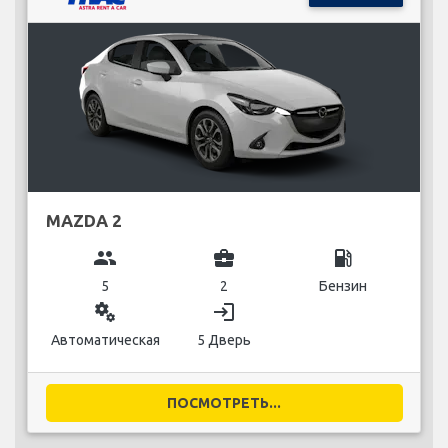
MAZDA 2
group
business_center
local_gas_station
5
2
Бензин
miscellaneous_services
login
Автоматическая
5 Дверь
ПОСМОТРЕТЬ...