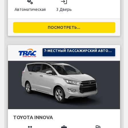
miscellaneous_services
login
Автоматическая
3 Дверь
ПОСМОТРЕТЬ...
7-МЕСТНЫЙ ПАССАЖИРСКИЙ АВТОМОБИЛЬ
TOYOTA INNOVA
group
business_center
local_gas_station