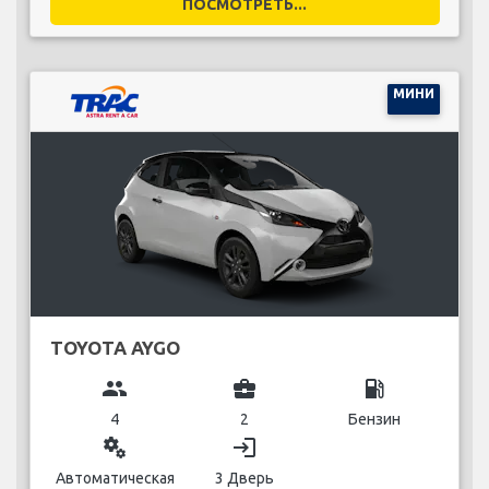
ПОСМОТРЕТЬ...
МИНИ
TOYOTA AYGO
group
business_center
local_gas_station
4
2
Бензин
miscellaneous_services
login
Автоматическая
3 Дверь