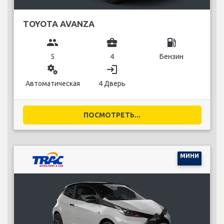
TOYOTA AVANZA
group
business_center
local_gas_station
5
4
Бензин
miscellaneous_services
login
Автоматическая
4 Дверь
ПОСМОТРЕТЬ...
МИНИ