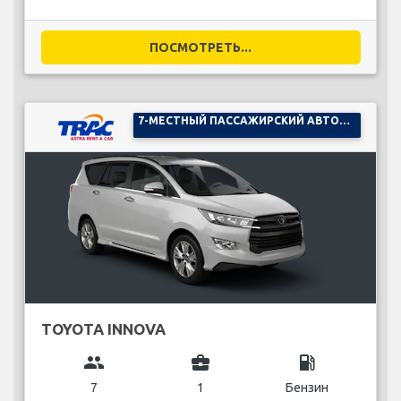
ПОСМОТРЕТЬ...
7-МЕСТНЫЙ ПАССАЖИРСКИЙ АВТОМОБИЛЬ
TOYOTA INNOVA
group
business_center
local_gas_station
7
1
Бензин