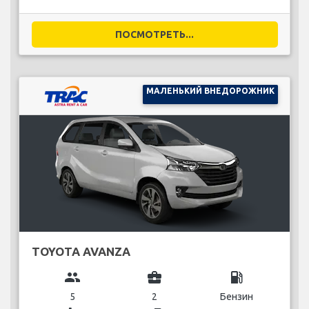
ПОСМОТРЕТЬ...
МАЛЕНЬКИЙ ВНЕДОРОЖНИК
TOYOTA AVANZA
group
business_center
local_gas_station
5
2
Бензин