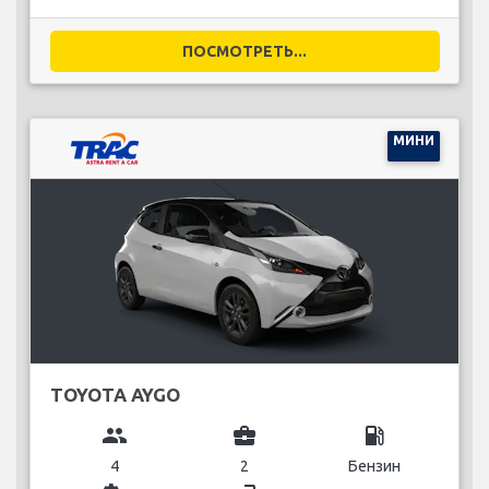
ПОСМОТРЕТЬ...
МИНИ
TOYOTA AYGO
group
business_center
local_gas_station
4
2
Бензин